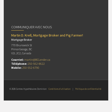
COMMUNIQUER AVEC NOUS
Martin D. Krell, Mortgage Broker and Pig Farmer!
Mortgage Broker
770 Brunswick St
Prince George, BC
V2L 2C2, Canada
Courriel:
martin@BCLender.ca
Téléphone:
250-562-8622
Mobile:
250-552-6790
© 2026 Centres Hypothécaires Dominion
Conditions d’utilisation
|
Politique de confidentialité