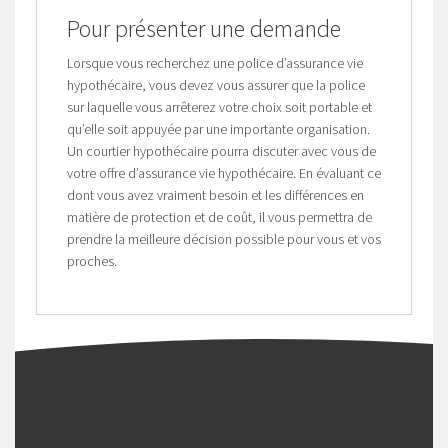
Pour présenter une demande
Lorsque vous recherchez une police d’assurance vie
hypothécaire, vous devez vous assurer que la police
sur laquelle vous arrêterez votre choix soit portable et
qu’elle soit appuyée par une importante organisation.
Un courtier hypothécaire pourra discuter avec vous de
votre offre d’assurance vie hypothécaire. En évaluant ce
dont vous avez vraiment besoin et les différences en
matière de protection et de coût, il vous permettra de
prendre la meilleure décision possible pour vous et vos
proches.