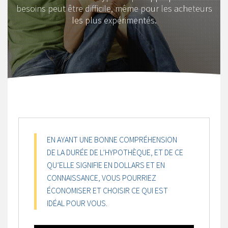
besoins peut être difficile, même pour les acheteurs
les plus expérimentés.
EN AYANT UNE BONNE COMPRÉHENSION
DE LA DURÉE DE L’HYPOTHÈQUE, ET DE CE
QU’ELLE SIGNIFIE EN DOLLARS ET EN
CONNAISSANCE, VOUS POURRIEZ
ÉCONOMISER ET CHOISIR CE QUI EST
IDÉAL POUR VOUS.