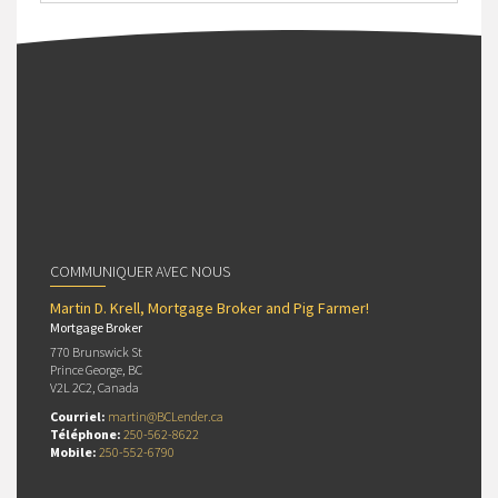
COMMUNIQUER AVEC NOUS
Martin D. Krell, Mortgage Broker and Pig Farmer!
Mortgage Broker
770 Brunswick St
Prince George, BC
V2L 2C2, Canada
Courriel:
martin@BCLender.ca
Téléphone:
250-562-8622
Mobile:
250-552-6790