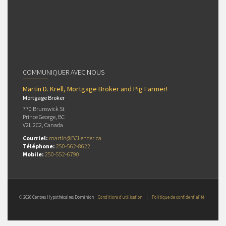
COMMUNIQUER AVEC NOUS
Martin D. Krell, Mortgage Broker and Pig Farmer!
Mortgage Broker
770 Brunswick St
Prince George, BC
V2L 2C2, Canada
Courriel:
martin@BCLender.ca
Téléphone:
250-562-8622
Mobile:
250-552-6790
© 2026 Centres Hypothécaires Dominion
Conditions d’utilisation
|
Politique de confidentialité